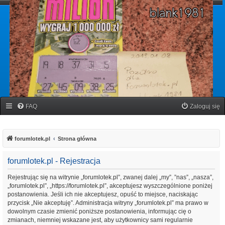
forumlotek.pl
Forum gier liczbowych
FAQ
Zaloguj się
forumlotek.pl
Strona główna
forumlotek.pl - Rejestracja
Rejestrując się na witrynie „forumlotek.pl”, zwanej dalej „my”, ”nas”, „nasza”,
„forumlotek.pl”, „https://forumlotek.pl”, akceptujesz wyszczególnione poniżej
postanowienia. Jeśli ich nie akceptujesz, opuść to miejsce, naciskając
przycisk „Nie akceptuję”. Administracja witryny „forumlotek.pl” ma prawo w
dowolnym czasie zmienić poniższe postanowienia, informując cię o
zmianach, niemniej wskazane jest, aby użytkownicy sami regularnie