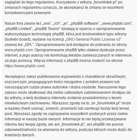
zaglądali do tego regulaminu. Korzystanie z witryny „forumlotek.pl” po
zmianach regulaminu oznacza, że akceptujesz te zmiany ze wszelkimi
konsekwencjami prawnymi.
Nasze fora zwane też „one”, „ich”, „je”, „phpBB software”, „www.phpbb.com”,
„phpBB Limited”, „phpBB Teams” działają w oparciu o oprogramowanie
wykorzystujące technologię phpBB, która jest środowiskiem typu witryny
(bulletin board), wydane na licencji „
GNU General Public License v2
”
zwanej też „GPL”. Oprogramowanie jest dostępne do pobrania ze strony
www.phpbb.com
. Oprogramowanie phpBB tylko ułatwia dyskusje przez
internet, a jego autorzy nie kontrolują tekstów zamieszczanych w internecie
za jego pomocą. Więcej informacji o phpBB można znaleźć na stronie
https://www.phpbb.com/
.
Akceptujesz zakaz publikowania wypowiedzi o charakterze obraźliwym,
oszczerczym, propagującym treści niezgodne z polskim prawem lub
naruszającym cudze prawa autorskie i dobra osobiste. Naruszenie tego
zakazu może skutkować dla ciebie całkowitym zablokowaniem dostępu do
tej witryny, a twój dostawca internetu zostanie powiadomiony o twoim
niewłaściwym zachowaniu. Wyrażasz zgodę na to, że „forumlotek.pl” może
w każdej chwili usunąć, zmienić, przenieść lub zamknąć każdy twój temat,
post. Wyrażasz zgodę na zapisywanie wszystkich podanych przez ciebie
informacji w naszej bazie danych. Informacje te nie będą przekazywane
nikomu bez twojej zgody, ale ani „forumlotek.pl”, ani phpBB nie ponosi
odpowiedzialności za włamania do witryny, podczas których może dojść do
kradzieży danych.