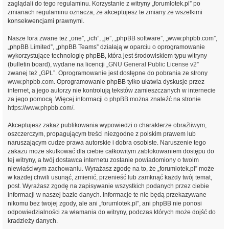
zaglądali do tego regulaminu. Korzystanie z witryny „forumlotek.pl” po
zmianach regulaminu oznacza, że akceptujesz te zmiany ze wszelkimi
konsekwencjami prawnymi.
Nasze fora zwane też „one”, „ich”, „je”, „phpBB software”, „www.phpbb.com”,
„phpBB Limited”, „phpBB Teams” działają w oparciu o oprogramowanie
wykorzystujące technologię phpBB, która jest środowiskiem typu witryny
(bulletin board), wydane na licencji „
GNU General Public License v2
”
zwanej też „GPL”. Oprogramowanie jest dostępne do pobrania ze strony
www.phpbb.com
. Oprogramowanie phpBB tylko ułatwia dyskusje przez
internet, a jego autorzy nie kontrolują tekstów zamieszczanych w internecie
za jego pomocą. Więcej informacji o phpBB można znaleźć na stronie
https://www.phpbb.com/
.
Akceptujesz zakaz publikowania wypowiedzi o charakterze obraźliwym,
oszczerczym, propagującym treści niezgodne z polskim prawem lub
naruszającym cudze prawa autorskie i dobra osobiste. Naruszenie tego
zakazu może skutkować dla ciebie całkowitym zablokowaniem dostępu do
tej witryny, a twój dostawca internetu zostanie powiadomiony o twoim
niewłaściwym zachowaniu. Wyrażasz zgodę na to, że „forumlotek.pl” może
w każdej chwili usunąć, zmienić, przenieść lub zamknąć każdy twój temat,
post. Wyrażasz zgodę na zapisywanie wszystkich podanych przez ciebie
informacji w naszej bazie danych. Informacje te nie będą przekazywane
nikomu bez twojej zgody, ale ani „forumlotek.pl”, ani phpBB nie ponosi
odpowiedzialności za włamania do witryny, podczas których może dojść do
kradzieży danych.