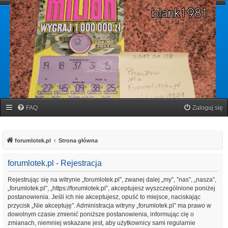
forumlotek.pl
Forum gier liczbowych
FAQ
Zaloguj się
forumlotek.pl
Strona główna
forumlotek.pl - Rejestracja
Rejestrując się na witrynie „forumlotek.pl”, zwanej dalej „my”, ”nas”, „nasza”,
„forumlotek.pl”, „https://forumlotek.pl”, akceptujesz wyszczególnione poniżej
postanowienia. Jeśli ich nie akceptujesz, opuść to miejsce, naciskając
przycisk „Nie akceptuję”. Administracja witryny „forumlotek.pl” ma prawo w
dowolnym czasie zmienić poniższe postanowienia, informując cię o
zmianach, niemniej wskazane jest, aby użytkownicy sami regularnie