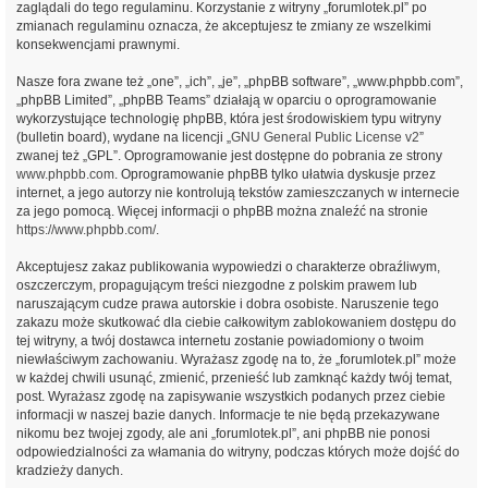
zaglądali do tego regulaminu. Korzystanie z witryny „forumlotek.pl” po
zmianach regulaminu oznacza, że akceptujesz te zmiany ze wszelkimi
konsekwencjami prawnymi.
Nasze fora zwane też „one”, „ich”, „je”, „phpBB software”, „www.phpbb.com”,
„phpBB Limited”, „phpBB Teams” działają w oparciu o oprogramowanie
wykorzystujące technologię phpBB, która jest środowiskiem typu witryny
(bulletin board), wydane na licencji „
GNU General Public License v2
”
zwanej też „GPL”. Oprogramowanie jest dostępne do pobrania ze strony
www.phpbb.com
. Oprogramowanie phpBB tylko ułatwia dyskusje przez
internet, a jego autorzy nie kontrolują tekstów zamieszczanych w internecie
za jego pomocą. Więcej informacji o phpBB można znaleźć na stronie
https://www.phpbb.com/
.
Akceptujesz zakaz publikowania wypowiedzi o charakterze obraźliwym,
oszczerczym, propagującym treści niezgodne z polskim prawem lub
naruszającym cudze prawa autorskie i dobra osobiste. Naruszenie tego
zakazu może skutkować dla ciebie całkowitym zablokowaniem dostępu do
tej witryny, a twój dostawca internetu zostanie powiadomiony o twoim
niewłaściwym zachowaniu. Wyrażasz zgodę na to, że „forumlotek.pl” może
w każdej chwili usunąć, zmienić, przenieść lub zamknąć każdy twój temat,
post. Wyrażasz zgodę na zapisywanie wszystkich podanych przez ciebie
informacji w naszej bazie danych. Informacje te nie będą przekazywane
nikomu bez twojej zgody, ale ani „forumlotek.pl”, ani phpBB nie ponosi
odpowiedzialności za włamania do witryny, podczas których może dojść do
kradzieży danych.