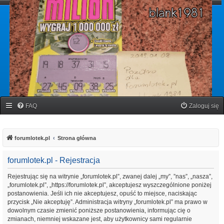
forumlotek.pl
Forum gier liczbowych
FAQ
Zaloguj się
forumlotek.pl
Strona główna
forumlotek.pl - Rejestracja
Rejestrując się na witrynie „forumlotek.pl”, zwanej dalej „my”, ”nas”, „nasza”,
„forumlotek.pl”, „https://forumlotek.pl”, akceptujesz wyszczególnione poniżej
postanowienia. Jeśli ich nie akceptujesz, opuść to miejsce, naciskając
przycisk „Nie akceptuję”. Administracja witryny „forumlotek.pl” ma prawo w
dowolnym czasie zmienić poniższe postanowienia, informując cię o
zmianach, niemniej wskazane jest, aby użytkownicy sami regularnie