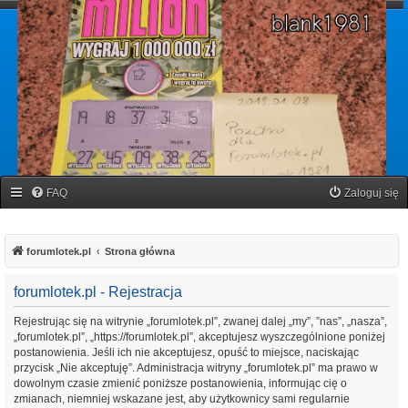
forumlotek.pl
Forum gier liczbowych
FAQ
Zaloguj się
forumlotek.pl
Strona główna
forumlotek.pl - Rejestracja
Rejestrując się na witrynie „forumlotek.pl”, zwanej dalej „my”, ”nas”, „nasza”,
„forumlotek.pl”, „https://forumlotek.pl”, akceptujesz wyszczególnione poniżej
postanowienia. Jeśli ich nie akceptujesz, opuść to miejsce, naciskając
przycisk „Nie akceptuję”. Administracja witryny „forumlotek.pl” ma prawo w
dowolnym czasie zmienić poniższe postanowienia, informując cię o
zmianach, niemniej wskazane jest, aby użytkownicy sami regularnie