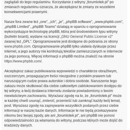
zaglądali do tego regulaminu. Korzystanie z witryny „forumlotek.pl” po
zmianach regulaminu oznacza, że akceptujesz te zmiany ze wszelkimi
konsekwencjami prawnymi.
Nasze fora zwane też „one”, „ich”, „je”, „phpBB software”, „www.phpbb.com”,
„phpBB Limited”, „phpBB Teams” działają w oparciu o oprogramowanie
wykorzystujące technologię phpBB, która jest środowiskiem typu witryny
(bulletin board), wydane na licencji „
GNU General Public License v2
”
zwanej też „GPL”. Oprogramowanie jest dostępne do pobrania ze strony
www.phpbb.com
. Oprogramowanie phpBB tylko ułatwia dyskusje przez
internet, a jego autorzy nie kontrolują tekstów zamieszczanych w internecie
za jego pomocą. Więcej informacji o phpBB można znaleźć na stronie
https://www.phpbb.com/
.
Akceptujesz zakaz publikowania wypowiedzi o charakterze obraźliwym,
oszczerczym, propagującym treści niezgodne z polskim prawem lub
naruszającym cudze prawa autorskie i dobra osobiste. Naruszenie tego
zakazu może skutkować dla ciebie całkowitym zablokowaniem dostępu do
tej witryny, a twój dostawca internetu zostanie powiadomiony o twoim
niewłaściwym zachowaniu. Wyrażasz zgodę na to, że „forumlotek.pl” może
w każdej chwili usunąć, zmienić, przenieść lub zamknąć każdy twój temat,
post. Wyrażasz zgodę na zapisywanie wszystkich podanych przez ciebie
informacji w naszej bazie danych. Informacje te nie będą przekazywane
nikomu bez twojej zgody, ale ani „forumlotek.pl”, ani phpBB nie ponosi
odpowiedzialności za włamania do witryny, podczas których może dojść do
kradzieży danych.