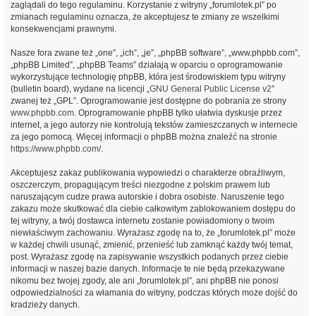
zaglądali do tego regulaminu. Korzystanie z witryny „forumlotek.pl” po
zmianach regulaminu oznacza, że akceptujesz te zmiany ze wszelkimi
konsekwencjami prawnymi.
Nasze fora zwane też „one”, „ich”, „je”, „phpBB software”, „www.phpbb.com”,
„phpBB Limited”, „phpBB Teams” działają w oparciu o oprogramowanie
wykorzystujące technologię phpBB, która jest środowiskiem typu witryny
(bulletin board), wydane na licencji „
GNU General Public License v2
”
zwanej też „GPL”. Oprogramowanie jest dostępne do pobrania ze strony
www.phpbb.com
. Oprogramowanie phpBB tylko ułatwia dyskusje przez
internet, a jego autorzy nie kontrolują tekstów zamieszczanych w internecie
za jego pomocą. Więcej informacji o phpBB można znaleźć na stronie
https://www.phpbb.com/
.
Akceptujesz zakaz publikowania wypowiedzi o charakterze obraźliwym,
oszczerczym, propagującym treści niezgodne z polskim prawem lub
naruszającym cudze prawa autorskie i dobra osobiste. Naruszenie tego
zakazu może skutkować dla ciebie całkowitym zablokowaniem dostępu do
tej witryny, a twój dostawca internetu zostanie powiadomiony o twoim
niewłaściwym zachowaniu. Wyrażasz zgodę na to, że „forumlotek.pl” może
w każdej chwili usunąć, zmienić, przenieść lub zamknąć każdy twój temat,
post. Wyrażasz zgodę na zapisywanie wszystkich podanych przez ciebie
informacji w naszej bazie danych. Informacje te nie będą przekazywane
nikomu bez twojej zgody, ale ani „forumlotek.pl”, ani phpBB nie ponosi
odpowiedzialności za włamania do witryny, podczas których może dojść do
kradzieży danych.