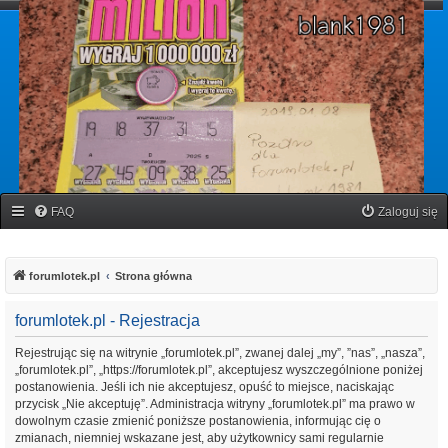
forumlotek.pl
Forum gier liczbowych
FAQ
Zaloguj się
forumlotek.pl
Strona główna
forumlotek.pl - Rejestracja
Rejestrując się na witrynie „forumlotek.pl”, zwanej dalej „my”, ”nas”, „nasza”,
„forumlotek.pl”, „https://forumlotek.pl”, akceptujesz wyszczególnione poniżej
postanowienia. Jeśli ich nie akceptujesz, opuść to miejsce, naciskając
przycisk „Nie akceptuję”. Administracja witryny „forumlotek.pl” ma prawo w
dowolnym czasie zmienić poniższe postanowienia, informując cię o
zmianach, niemniej wskazane jest, aby użytkownicy sami regularnie