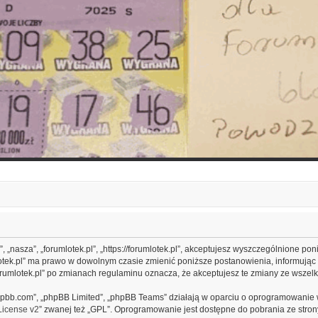
s”, „nasza”, „forumlotek.pl”, „https://forumlotek.pl”, akceptujesz wyszczególnione po
umlotek.pl” ma prawo w dowolnym czasie zmienić poniższe postanowienia, informując
„forumlotek.pl” po zmianach regulaminu oznacza, że akceptujesz te zmiany ze wsz
.phpbb.com”, „phpBB Limited”, „phpBB Teams” działają w oparciu o oprogramowanie 
License v2
” zwanej też „GPL”. Oprogramowanie jest dostępne do pobrania ze stro