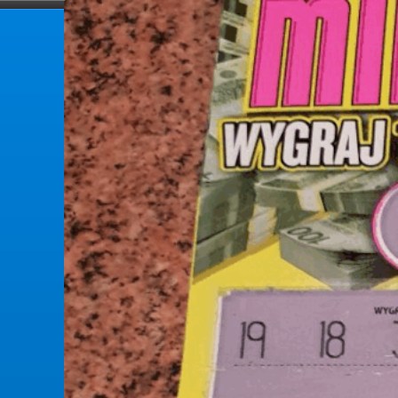
forumlotek.pl
Forum gier liczbowych