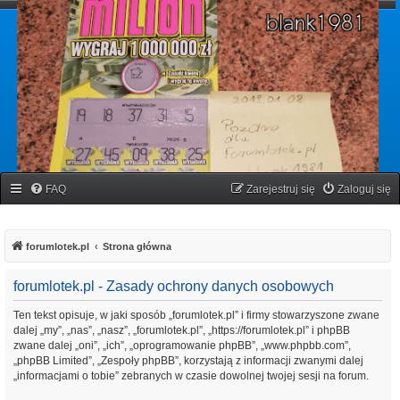
forumlotek.pl
Forum gier liczbowych
FAQ
Zarejestruj się
Zaloguj się
forumlotek.pl
Strona główna
forumlotek.pl - Zasady ochrony danych osobowych
Ten tekst opisuje, w jaki sposób „forumlotek.pl” i firmy stowarzyszone zwane
dalej „my”, „nas”, „nasz”, „forumlotek.pl”, „https://forumlotek.pl” i phpBB
zwane dalej „oni”, „ich”, „oprogramowanie phpBB”, „www.phpbb.com”,
„phpBB Limited”, „Zespoły phpBB”, korzystają z informacji zwanymi dalej
„informacjami o tobie” zebranych w czasie dowolnej twojej sesji na forum.