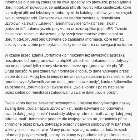
Informacje o tobie są zbierane na dwa sposoby. Po pierwsze, przeglądanie
„forumlotek.pl” powoduje, że aplikacja phpBB tworzy kilka ciasteczek, które
są małymi plikami tekstowymi pobranymi do katalogu plików tymczasowych
twojej przeglądarki. Pierwsze dwa ciasteczka zawierają identyfikator
użytkownika zwany „user-id” i anonimowy identyfikator sesji zwany
„session-id”, automatycznie przyznane ci przez aplikację phpBB. Trzecie
ciasteczko zostanie utworzone, gdy przejrzysz chociaż jeden temat na
„forumlotek.pl”. Jest ono używane do zapisania informacji, które tematy
zostały przez ciebie przeczytane i służy do ułatwienia ci nawigacji na forum.
W czasie przeglądania „forumlotek.pl” możemy też utworzyć ciasteczka
niezależne od oprogramowania phpBB, ale ich ten dokument nie dotyczy –
ma on opisywać tylko strony stworzone przez oprogramowanie phpBB.
Drugi sposób, w jaki zbieramy informacje o tobie, to dane wysyłane przez
ciebie do nas. Mogą być to między innymi posty napisane przez ciebie jako
anonimowy użytkownik zwane dalej „anonimowe posty”, konta użytkownika
założone na „forumlotek.pl” zwane dalej „twoje konto” i posty napisane
przez ciebie po rejestracji i zalogowaniu zwane dalej „twoje posty”.
Twoje konto będzie zawierać przynajmniej unikalną identyfikacyjną nazwę
zwaną dalej „twoja nazwa użytkownika”, hasło używane do logowania
zwane dalej „twoje hasło” i osobisty aktywny adres e-mail zwany dalej „twój
adres e-mail”. Informacje podane dla twojego konta na „forumlotek.pl” są
chronione przez prawa dotyczące ochrony danych osobowych w państwie,
w którym stoi nasz serwer. Mamy prawo wymagać podania dodatkowych
informacji przy rejestracji, i to my ustalamy czy podanie ich jest konieczne,