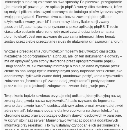
Informacje o tobie są zbierane na dwa sposoby. Po pierwsze, przeglądanie
„forumlotek.pl” powoduje, że aplikacja phpBB tworzy kilka ciasteczek, które
są małymi plikami tekstowymi pobranymi do katalogu plików tymczasowych
twojej przeglądarki. Pierwsze dwa ciasteczka zawierają identyfikator
użytkownika zwany „user-id” i anonimowy identyfikator sesji zwany
„session-id”, automatycznie przyznane ci przez aplikację phpBB. Trzecie
ciasteczko zostanie utworzone, gdy przejrzysz chociaż jeden temat na
„forumlotek.pl”. Jest ono używane do zapisania informacji, które tematy
zostały przez ciebie przeczytane i służy do ułatwienia ci nawigacji na forum.
W czasie przeglądania „forumlotek.pl” możemy też utworzyć ciasteczka
niezależne od oprogramowania phpBB, ale ich ten dokument nie dotyczy –
ma on opisywać tylko strony stworzone przez oprogramowanie phpBB.
Drugi sposób, w jaki zbieramy informacje o tobie, to dane wysyłane przez
ciebie do nas. Mogą być to między innymi posty napisane przez ciebie jako
anonimowy użytkownik zwane dalej „anonimowe posty”, konta użytkownika
założone na „forumlotek.pl” zwane dalej „twoje konto” i posty napisane
przez ciebie po rejestracji i zalogowaniu zwane dalej „twoje posty”.
Twoje konto będzie zawierać przynajmniej unikalną identyfikacyjną nazwę
zwaną dalej „twoja nazwa użytkownika”, hasło używane do logowania
zwane dalej „twoje hasło” i osobisty aktywny adres e-mail zwany dalej „twój
adres e-mail”. Informacje podane dla twojego konta na „forumlotek.pl” są
chronione przez prawa dotyczące ochrony danych osobowych w państwie,
w którym stoi nasz serwer. Mamy prawo wymagać podania dodatkowych
informacji przy rejestracji, i to my ustalamy czy podanie ich jest konieczne,