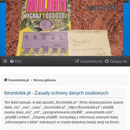
forumlotek.pl
Forum gier liczbowych
FAQ
Zarejestruj się
Zaloguj się
forumlotek.pl
Strona główna
forumlotek.pl - Zasady ochrony danych osobowych
Ten tekst opisuje, w jaki sposób „forumlotek.pl” i firmy stowarzyszone zwane
dalej „my”, „nas”, „nasz”, „forumlotek.pl”, „https://forumlotek.pl” i phpBB
zwane dalej „oni”, „ich”, „oprogramowanie phpBB”, „www.phpbb.com”,
„phpBB Limited”, „Zespoły phpBB”, korzystają z informacji zwanymi dalej
„informacjami o tobie” zebranych w czasie dowolnej twojej sesji na forum.