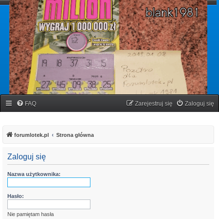
forumlotek.pl
Forum gier liczbowych
FAQ
Zarejestruj się
Zaloguj się
forumlotek.pl
Strona główna
Zaloguj się
Nazwa użytkownika:
Hasło:
Nie pamiętam hasła