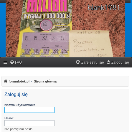
forumlotek.pl
Forum gier liczbowych
FAQ
Zarejestruj się
Zaloguj się
forumlotek.pl
Strona główna
Zaloguj się
Nazwa użytkownika:
Hasło:
Nie pamiętam hasła