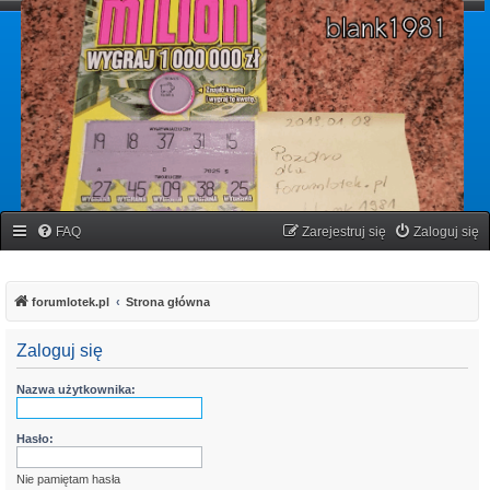
forumlotek.pl
Forum gier liczbowych
FAQ
Zarejestruj się
Zaloguj się
forumlotek.pl
Strona główna
Zaloguj się
Nazwa użytkownika:
Hasło:
Nie pamiętam hasła