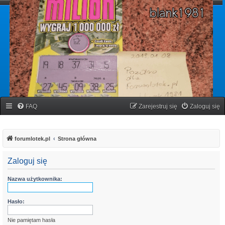
forumlotek.pl
Forum gier liczbowych
FAQ
Zarejestruj się
Zaloguj się
forumlotek.pl
Strona główna
Zaloguj się
Nazwa użytkownika:
Hasło:
Nie pamiętam hasła