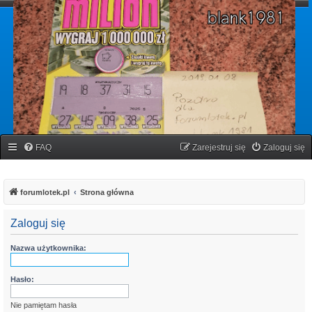
forumlotek.pl
Forum gier liczbowych
FAQ
Zarejestruj się
Zaloguj się
forumlotek.pl
Strona główna
Zaloguj się
Nazwa użytkownika:
Hasło:
Nie pamiętam hasła