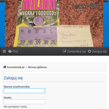
forumlotek.pl
Forum gier liczbowych
FAQ
Zarejestruj się
Zaloguj się
forumlotek.pl
Strona główna
Zaloguj się
Nazwa użytkownika:
Hasło:
Nie pamiętam hasła