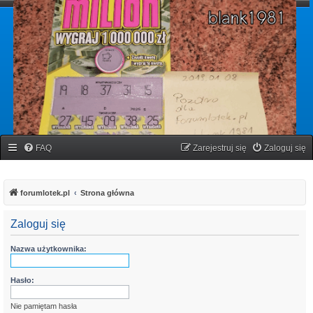
forumlotek.pl
Forum gier liczbowych
FAQ
Zarejestruj się
Zaloguj się
forumlotek.pl
Strona główna
Zaloguj się
Nazwa użytkownika:
Hasło:
Nie pamiętam hasła