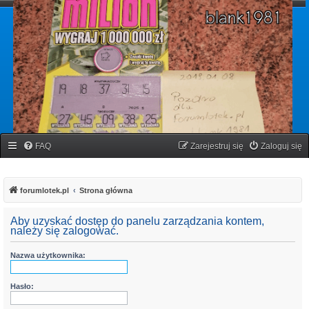
forumlotek.pl
Forum gier liczbowych
FAQ
Zarejestruj się
Zaloguj się
forumlotek.pl
Strona główna
Aby uzyskać dostęp do panelu zarządzania kontem,
należy się zalogować.
Nazwa użytkownika:
Hasło: