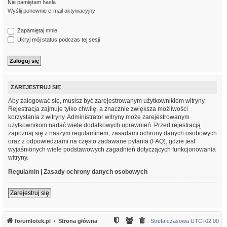
Nie pamiętam hasła
Wyślij ponownie e-mail aktywacyjny
Zapamiętaj mnie
Ukryj mój status podczas tej sesji
ZAREJESTRUJ SIĘ
Aby zalogować się, musisz być zarejestrowanym użytkownikiem witryny.
Rejestracja zajmuje tylko chwilę, a znacznie zwiększa możliwości
korzystania z witryny. Administrator witryny może zarejestrowanym
użytkownikom nadać wiele dodatkowych uprawnień. Przed rejestracją
zapoznaj się z naszym regulaminem, zasadami ochrony danych osobowych
oraz z odpowiedziami na często zadawane pytania (FAQ), gdzie jest
wyjaśnionych wiele podstawowych zagadnień dotyczących funkcjonowania
witryny.
Regulamin
|
Zasady ochrony danych osobowych
Zarejestruj się
forumlotek.pl
Strona główna
Strefa czasowa
UTC+02:00