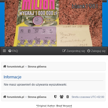
forumlotek.pl
Forum gier liczbowych
FAQ
Zarejestruj się
Zaloguj się
forumlotek.pl
Strona główna
Informacje
Nie masz uprawnień do używania wyszukiwarki.
forumlotek.pl
Strona główna
Strefa czasowa
UTC+02:00
*
Original Author:
Brad Veryard