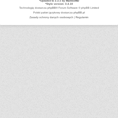
*
Updated to 3.3.x by
MannixMD
*
Style version: 3.4.10
Technologię dostarcza
phpBB
® Forum Software © phpBB Limited
Polski pakiet językowy dostarcza
phpBB.pl
Zasady ochrony danych osobowych
|
Regulamin