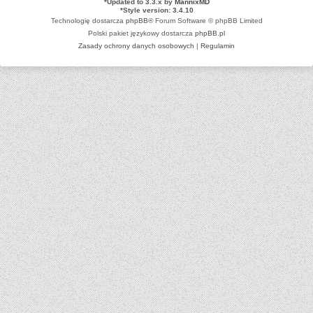
*
Updated to 3.3.x by
MannixMD
*
Style version: 3.4.10
Technologię dostarcza
phpBB
® Forum Software © phpBB Limited
Polski pakiet językowy dostarcza
phpBB.pl
Zasady ochrony danych osobowych
|
Regulamin