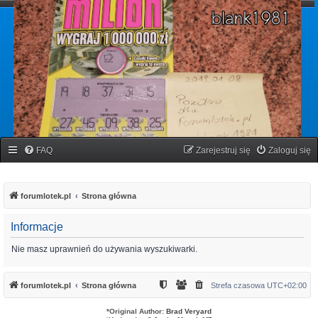
forumlotek.pl
Forum gier liczbowych
FAQ
Zarejestruj się
Zaloguj się
forumlotek.pl
Strona główna
Informacje
Nie masz uprawnień do używania wyszukiwarki.
forumlotek.pl
Strona główna
Strefa czasowa
UTC+02:00
*
Original Author:
Brad Veryard