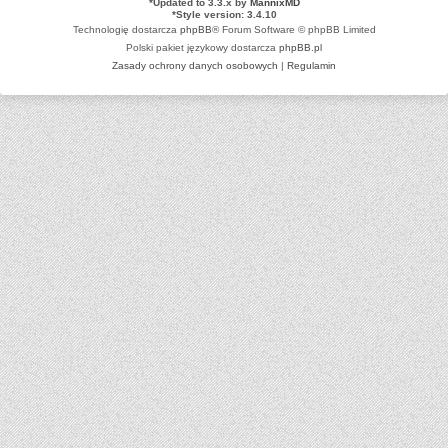
*
Updated to 3.3.x by
MannixMD
*
Style version: 3.4.10
Technologię dostarcza
phpBB
® Forum Software © phpBB Limited
Polski pakiet językowy dostarcza
phpBB.pl
Zasady ochrony danych osobowych
|
Regulamin