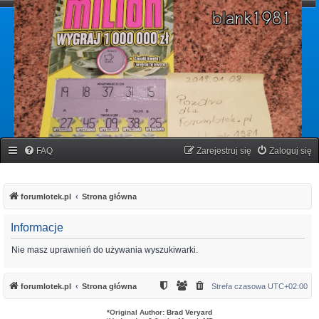
forumlotek.pl
Forum gier liczbowych
FAQ
Zarejestruj się
Zaloguj się
forumlotek.pl
Strona główna
Informacje
Nie masz uprawnień do używania wyszukiwarki.
forumlotek.pl
Strona główna
Strefa czasowa
UTC+02:00
*
Original Author:
Brad Veryard