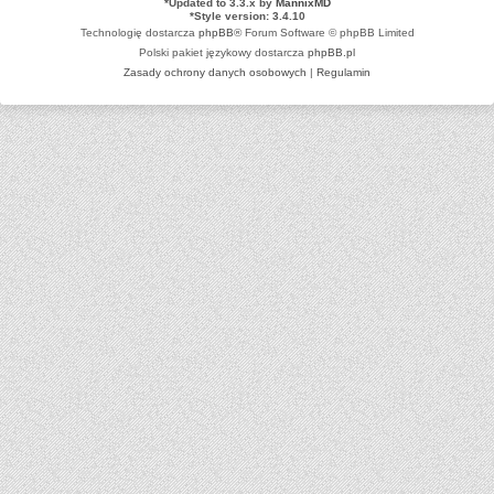
*
Updated to 3.3.x by
MannixMD
*
Style version: 3.4.10
Technologię dostarcza
phpBB
® Forum Software © phpBB Limited
Polski pakiet językowy dostarcza
phpBB.pl
Zasady ochrony danych osobowych
|
Regulamin