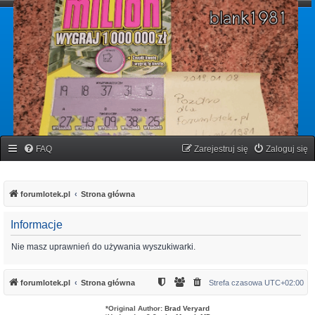
forumlotek.pl
Forum gier liczbowych
FAQ
Zarejestruj się
Zaloguj się
forumlotek.pl
Strona główna
Informacje
Nie masz uprawnień do używania wyszukiwarki.
forumlotek.pl
Strona główna
Strefa czasowa
UTC+02:00
*
Original Author:
Brad Veryard