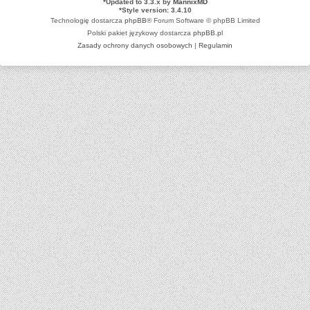
*
Updated to 3.3.x by
MannixMD
*
Style version: 3.4.10
Technologię dostarcza
phpBB
® Forum Software © phpBB Limited
Polski pakiet językowy dostarcza
phpBB.pl
Zasady ochrony danych osobowych
|
Regulamin