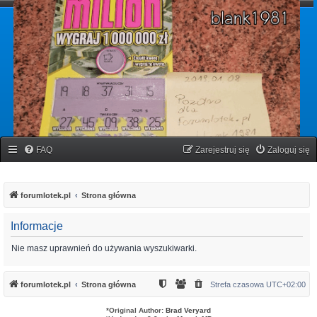
forumlotek.pl
Forum gier liczbowych
FAQ
Zarejestruj się
Zaloguj się
forumlotek.pl
Strona główna
Informacje
Nie masz uprawnień do używania wyszukiwarki.
forumlotek.pl
Strona główna
Strefa czasowa
UTC+02:00
*
Original Author:
Brad Veryard