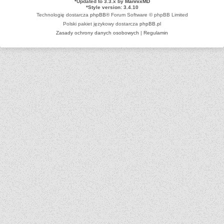
*
Updated to 3.3.x by
MannixMD
*
Style version: 3.4.10
Technologię dostarcza
phpBB
® Forum Software © phpBB Limited
Polski pakiet językowy dostarcza
phpBB.pl
Zasady ochrony danych osobowych
|
Regulamin