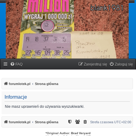
forumlotek.pl
Forum gier liczbowych
FAQ
Zarejestruj się
Zaloguj się
forumlotek.pl
Strona główna
Informacje
Nie masz uprawnień do używania wyszukiwarki.
forumlotek.pl
Strona główna
Strefa czasowa
UTC+02:00
*
Original Author:
Brad Veryard