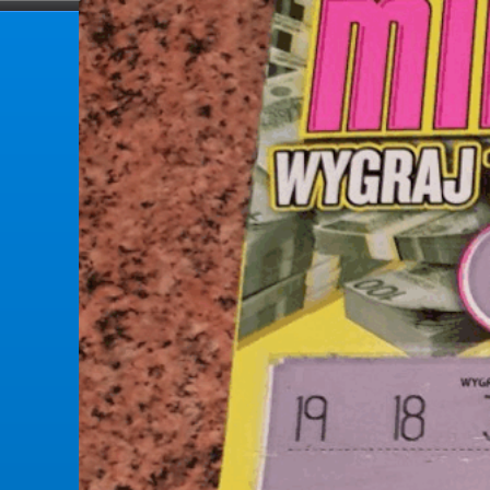
forumlotek.pl
Forum gier liczbowych