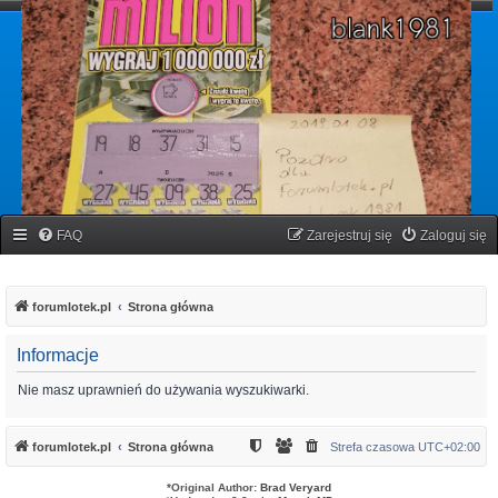
forumlotek.pl
Forum gier liczbowych
FAQ
Zarejestruj się
Zaloguj się
forumlotek.pl
Strona główna
Informacje
Nie masz uprawnień do używania wyszukiwarki.
forumlotek.pl
Strona główna
Strefa czasowa
UTC+02:00
*
Original Author:
Brad Veryard