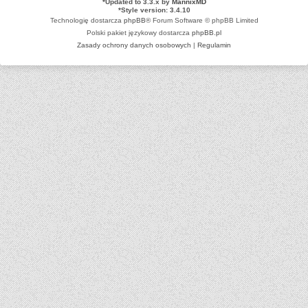
*
Updated to 3.3.x by
MannixMD
*
Style version: 3.4.10
Technologię dostarcza
phpBB
® Forum Software © phpBB Limited
Polski pakiet językowy dostarcza
phpBB.pl
Zasady ochrony danych osobowych
|
Regulamin