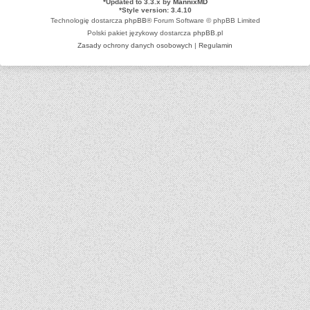
*
Updated to 3.3.x by
MannixMD
*
Style version: 3.4.10
Technologię dostarcza
phpBB
® Forum Software © phpBB Limited
Polski pakiet językowy dostarcza
phpBB.pl
Zasady ochrony danych osobowych
|
Regulamin