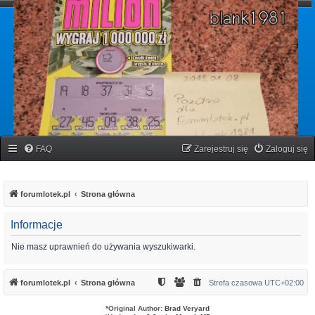
forumlotek.pl
Forum gier liczbowych
FAQ
Zarejestruj się
Zaloguj się
forumlotek.pl
Strona główna
Informacje
Nie masz uprawnień do używania wyszukiwarki.
forumlotek.pl
Strona główna
Strefa czasowa
UTC+02:00
*
Original Author:
Brad Veryard