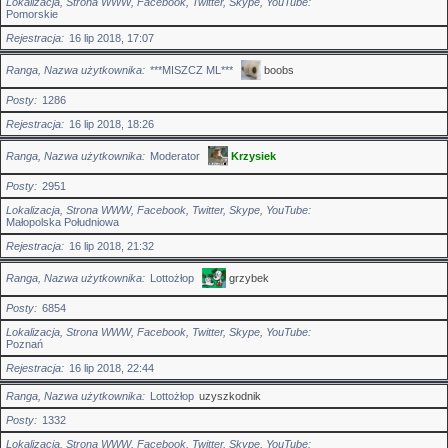
Lokalizacja, Strona WWW, Facebook, Twitter, Skype, YouTube
Pomorskie
Rejestracja
16 lip 2018, 17:07
Ranga, Nazwa użytkownika
***MISZCZ ML***
boobs
Posty
1286
Rejestracja
16 lip 2018, 18:26
Ranga, Nazwa użytkownika
Moderator
Krzysiek
Posty
2951
Lokalizacja, Strona WWW, Facebook, Twitter, Skype, YouTube
Małopolska Południowa
Rejestracja
16 lip 2018, 21:32
Ranga, Nazwa użytkownika
Lottożłop
grzybek
Posty
6854
Lokalizacja, Strona WWW, Facebook, Twitter, Skype, YouTube
Poznań
Rejestracja
16 lip 2018, 22:44
Ranga, Nazwa użytkownika
Lottożłop
uzyszkodnik
Posty
1332
Lokalizacja, Strona WWW, Facebook, Twitter, Skype, YouTube