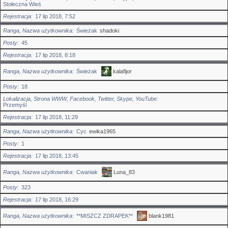
Stołeczna Wieś
Rejestracja
17 lip 2018, 7:52
Ranga, Nazwa użytkownika
Świeżak
shadoki
Posty
45
Rejestracja
17 lip 2018, 8:18
Ranga, Nazwa użytkownika
Świeżak
kalafijor
Posty
18
Lokalizacja, Strona WWW, Facebook, Twitter, Skype, YouTube
Przemyśl
Rejestracja
17 lip 2018, 11:29
Ranga, Nazwa użytkownika
Cyc
ewika1965
Posty
1
Rejestracja
17 lip 2018, 13:45
Ranga, Nazwa użytkownika
Cwaniak
Luna_83
Posty
323
Rejestracja
17 lip 2018, 16:29
Ranga, Nazwa użytkownika
**MISZCZ ZDRAPEK**
blank1981