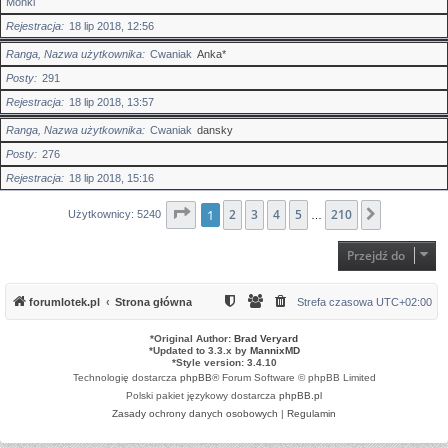
Mońki
Rejestracja
18 lip 2018, 12:56
Ranga, Nazwa użytkownika
Cwaniak
Anka*
Posty
291
Rejestracja
18 lip 2018, 13:57
Ranga, Nazwa użytkownika
Cwaniak
dansky
Posty
276
Rejestracja
18 lip 2018, 15:16
Strona
1
2
1
z
3
210
4
5
210
Następna
Użytkownicy: 5240
…
Przejdź do
forumlotek.pl
Strona główna
Strefa czasowa
UTC+02:00
*
Original Author:
Brad Veryard
*
Updated to 3.3.x by
MannixMD
*
Style version: 3.4.10
Technologię dostarcza
phpBB
® Forum Software © phpBB Limited
Polski pakiet językowy dostarcza
phpBB.pl
Zasady ochrony danych osobowych
|
Regulamin