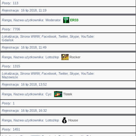
Posty
113
Rejestracja
16 lip 2018, 11:19
Ranga, Nazwa użytkownika
Moderator
ER33
Posty
7706
Lokalizacja, Strona WWW, Facebook, Twitter, Skype, YouTube
Gdańsk
Rejestracja
16 lip 2018, 11:49
Ranga, Nazwa użytkownika
Lottożłop
Rocker
Posty
1315
Lokalizacja, Strona WWW, Facebook, Twitter, Skype, YouTube
Mazowsze
Rejestracja
16 lip 2018, 13:52
Ranga, Nazwa użytkownika
Cyc
Tlotek
Posty
1
Rejestracja
16 lip 2018, 16:32
Ranga, Nazwa użytkownika
Lottożłop
House
Posty
1451