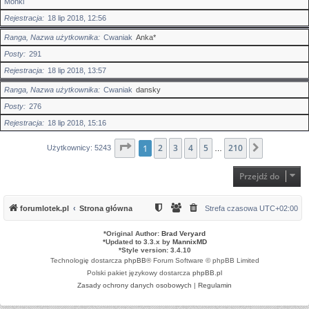
Mońki
Rejestracja
18 lip 2018, 12:56
Ranga, Nazwa użytkownika
Cwaniak
Anka*
Posty
291
Rejestracja
18 lip 2018, 13:57
Ranga, Nazwa użytkownika
Cwaniak
dansky
Posty
276
Rejestracja
18 lip 2018, 15:16
Strona
1
2
1
z
3
210
4
5
210
Następna
Użytkownicy: 5243
…
Przejdź do
forumlotek.pl
Strona główna
Strefa czasowa
UTC+02:00
*
Original Author:
Brad Veryard
*
Updated to 3.3.x by
MannixMD
*
Style version: 3.4.10
Technologię dostarcza
phpBB
® Forum Software © phpBB Limited
Polski pakiet językowy dostarcza
phpBB.pl
Zasady ochrony danych osobowych
|
Regulamin