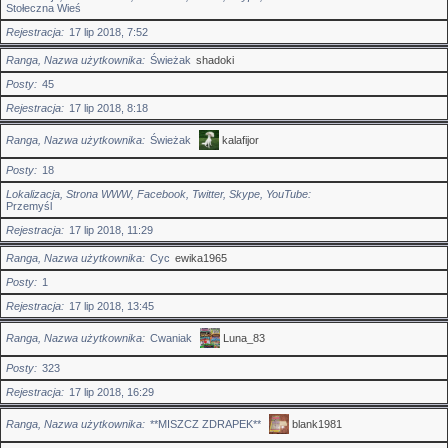
Stołeczna Wieś
Rejestracja
17 lip 2018, 7:52
Ranga, Nazwa użytkownika
Świeżak
shadoki
Posty
45
Rejestracja
17 lip 2018, 8:18
Ranga, Nazwa użytkownika
Świeżak
kalafijor
Posty
18
Lokalizacja, Strona WWW, Facebook, Twitter, Skype, YouTube
Przemyśl
Rejestracja
17 lip 2018, 11:29
Ranga, Nazwa użytkownika
Cyc
ewika1965
Posty
1
Rejestracja
17 lip 2018, 13:45
Ranga, Nazwa użytkownika
Cwaniak
Luna_83
Posty
323
Rejestracja
17 lip 2018, 16:29
Ranga, Nazwa użytkownika
**MISZCZ ZDRAPEK**
blank1981