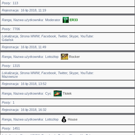
Posty
113
Rejestracja
16 lip 2018, 11:19
Ranga, Nazwa użytkownika
Moderator
ER33
Posty
7706
Lokalizacja, Strona WWW, Facebook, Twitter, Skype, YouTube
Gdańsk
Rejestracja
16 lip 2018, 11:49
Ranga, Nazwa użytkownika
Lottożłop
Rocker
Posty
1315
Lokalizacja, Strona WWW, Facebook, Twitter, Skype, YouTube
Mazowsze
Rejestracja
16 lip 2018, 13:52
Ranga, Nazwa użytkownika
Cyc
Tlotek
Posty
1
Rejestracja
16 lip 2018, 16:32
Ranga, Nazwa użytkownika
Lottożłop
House
Posty
1451