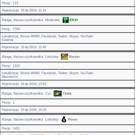
Posty
113
Rejestracja
16 lip 2018, 11:19
Ranga, Nazwa użytkownika
Moderator
ER33
Posty
7706
Lokalizacja, Strona WWW, Facebook, Twitter, Skype, YouTube
Gdańsk
Rejestracja
16 lip 2018, 11:49
Ranga, Nazwa użytkownika
Lottożłop
Rocker
Posty
1315
Lokalizacja, Strona WWW, Facebook, Twitter, Skype, YouTube
Mazowsze
Rejestracja
16 lip 2018, 13:52
Ranga, Nazwa użytkownika
Cyc
Tlotek
Posty
1
Rejestracja
16 lip 2018, 16:32
Ranga, Nazwa użytkownika
Lottożłop
House
Posty
1451