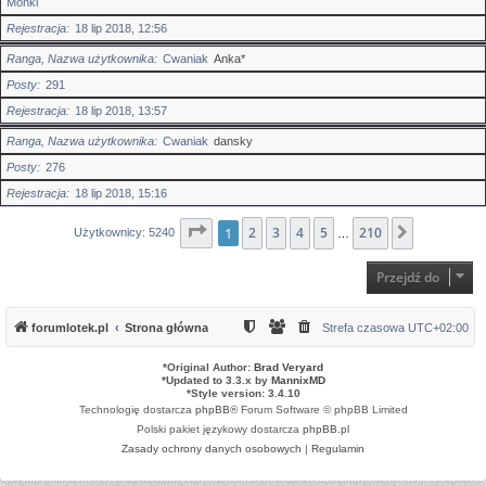
Mońki
Rejestracja
18 lip 2018, 12:56
Ranga, Nazwa użytkownika
Cwaniak
Anka*
Posty
291
Rejestracja
18 lip 2018, 13:57
Ranga, Nazwa użytkownika
Cwaniak
dansky
Posty
276
Rejestracja
18 lip 2018, 15:16
Strona
1
2
1
z
3
210
4
5
210
Następna
Użytkownicy: 5240
…
Przejdź do
forumlotek.pl
Strona główna
Strefa czasowa
UTC+02:00
*
Original Author:
Brad Veryard
*
Updated to 3.3.x by
MannixMD
*
Style version: 3.4.10
Technologię dostarcza
phpBB
® Forum Software © phpBB Limited
Polski pakiet językowy dostarcza
phpBB.pl
Zasady ochrony danych osobowych
|
Regulamin