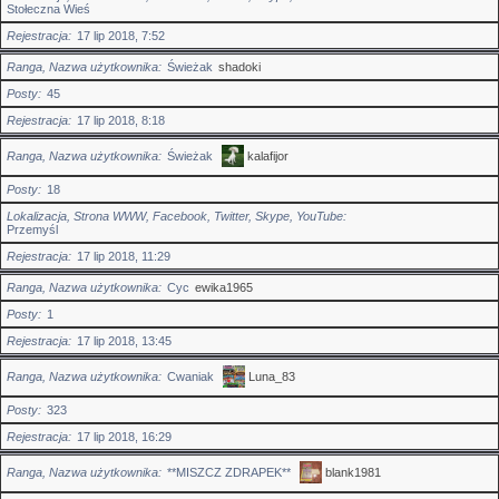
Stołeczna Wieś
Rejestracja
17 lip 2018, 7:52
Ranga, Nazwa użytkownika
Świeżak
shadoki
Posty
45
Rejestracja
17 lip 2018, 8:18
Ranga, Nazwa użytkownika
Świeżak
kalafijor
Posty
18
Lokalizacja, Strona WWW, Facebook, Twitter, Skype, YouTube
Przemyśl
Rejestracja
17 lip 2018, 11:29
Ranga, Nazwa użytkownika
Cyc
ewika1965
Posty
1
Rejestracja
17 lip 2018, 13:45
Ranga, Nazwa użytkownika
Cwaniak
Luna_83
Posty
323
Rejestracja
17 lip 2018, 16:29
Ranga, Nazwa użytkownika
**MISZCZ ZDRAPEK**
blank1981