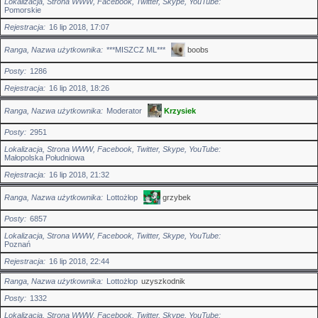
Lokalizacja, Strona WWW, Facebook, Twitter, Skype, YouTube
Pomorskie
Rejestracja
16 lip 2018, 17:07
Ranga, Nazwa użytkownika
***MISZCZ ML***
boobs
Posty
1286
Rejestracja
16 lip 2018, 18:26
Ranga, Nazwa użytkownika
Moderator
Krzysiek
Posty
2951
Lokalizacja, Strona WWW, Facebook, Twitter, Skype, YouTube
Małopolska Południowa
Rejestracja
16 lip 2018, 21:32
Ranga, Nazwa użytkownika
Lottożłop
grzybek
Posty
6857
Lokalizacja, Strona WWW, Facebook, Twitter, Skype, YouTube
Poznań
Rejestracja
16 lip 2018, 22:44
Ranga, Nazwa użytkownika
Lottożłop
uzyszkodnik
Posty
1332
Lokalizacja, Strona WWW, Facebook, Twitter, Skype, YouTube