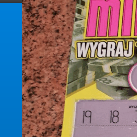
forumlotek.pl
Forum gier liczbowych