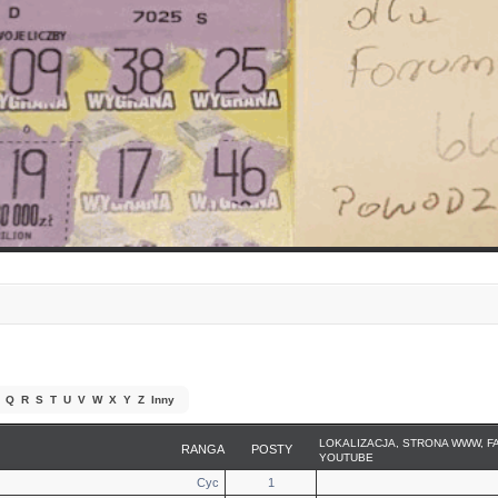
Q
R
S
T
U
V
W
X
Y
Z
Inny
LOKALIZACJA, STRONA WWW, F
RANGA
POSTY
YOUTUBE
Cyc
1