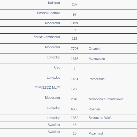
Kolektor
207
Świeżak cebula
97
Moderator
1199
0
Janusz kombinator
113
Moderator
7706
Gdańsk
Lottożłop
1315
Mazowsze
Cyc
1
Lottożłop
1451
Pomorskie
***MISZCZ ML***
1286
Moderator
2949
Małopolska Południowa
Lottożłop
6853
Poznań
Lottożłop
1332
Stołeczna Wieś
Świeżak
45
Świeżak
18
Przemyśl