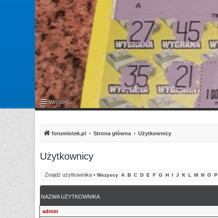
Więcej…
FAQ
forumlotek.pl
Strona główna
Użytkownicy
Użytkownicy
Znajdź użytkownika
•
Wszyscy
A
B
C
D
E
F
G
H
I
J
K
L
M
N
O
P
NAZWA UŻYTKOWNIKA
admin