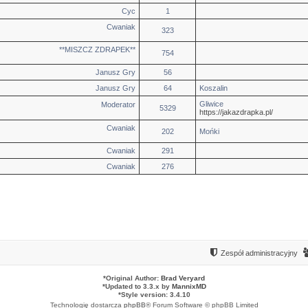
Cyc
1
Cwaniak
323
**MISZCZ ZDRAPEK**
754
Janusz Gry
56
Janusz Gry
64
Koszalin
Gliwice
Moderator
5329
https://jakazdrapka.pl/
Cwaniak
202
Mońki
Cwaniak
291
Cwaniak
276
Zespół administracyjny
*
Original Author:
Brad Veryard
*
Updated to 3.3.x by
MannixMD
*
Style version: 3.4.10
Technologię dostarcza
phpBB
® Forum Software © phpBB Limited