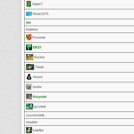
Super7
Redzi1976
tier
Kolektor
Przemek
ER33
Rocker
Tlotek
House
boobs
Krzysiek
grzybek
uzyszkodnik
shadoki
kalafijor