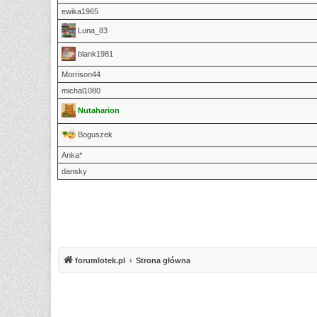
ewika1965
Luna_83
blank1981
Morrison44
michal1080
Nutaharion
Boguszek
Anka*
dansky
forumlotek.pl
Strona główna