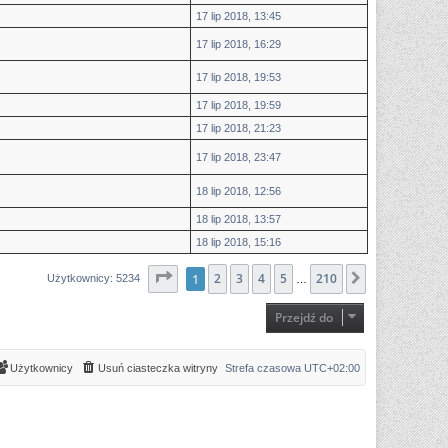
17 lip 2018, 13:45
17 lip 2018, 16:29
17 lip 2018, 19:53
17 lip 2018, 19:59
17 lip 2018, 21:23
17 lip 2018, 23:47
18 lip 2018, 12:56
18 lip 2018, 13:57
18 lip 2018, 15:16
Strona
1
2
1
z
210
3
4
5
210
Następna
Użytkownicy: 5234
…
Przejdź do
Użytkownicy
Usuń ciasteczka witryny
Strefa czasowa
UTC+02:00