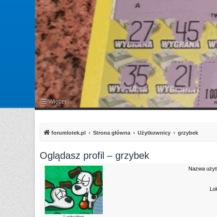
Więcej…
FAQ
forumlotek.pl
Strona główna
Użytkownicy
grzybek
Oglądasz profil – grzybek
Nazwa użyt
Lok
Lottożłop