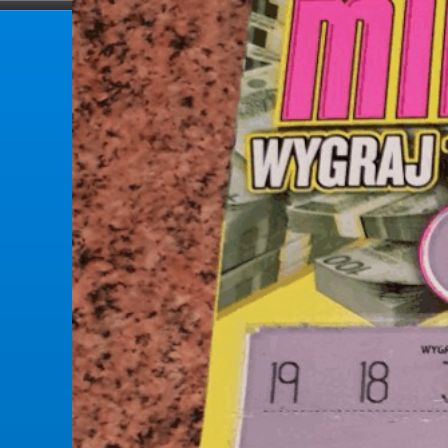
forumlotek.pl
Forum gier liczbowych