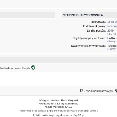
STATYSTYKI UŻYTKOWNIKA
Rejestracja:
16 lip 
Ostatnio aktywny:
wczoraj
Liczba postów:
2949
(3.07% 
Najaktywniejszy na forum:
Lotto i
(Posty:
Najaktywniejszy w temacie:
Typowa
(Posty:
, Noblista a nawet Ksiądz
Zespół administracyjny
*
Original Author:
Brad Veryard
*
Updated to 3.3.x by
MannixMD
*
Style version: 3.4.10
Technologię dostarcza
phpBB
® Forum Software © phpBB Limited
Polski pakiet językowy dostarcza
phpBB.pl