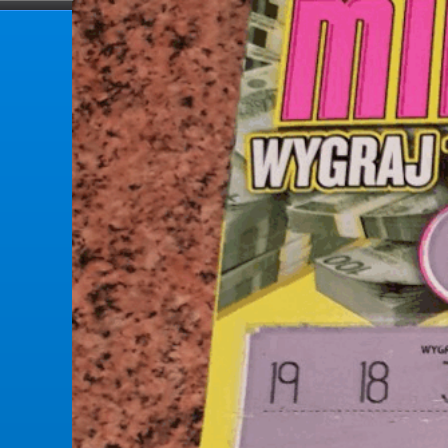
forumlotek.pl
Forum gier liczbowych