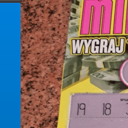
forumlotek.pl
Forum gier liczbowych