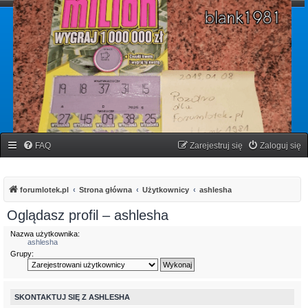
forumlotek.pl
Forum gier liczbowych
FAQ
Zarejestruj się
Zaloguj się
forumlotek.pl
Strona główna
Użytkownicy
ashlesha
Oglądasz profil – ashlesha
Nazwa użytkownika:
ashlesha
Grupy:
SKONTAKTUJ SIĘ Z ASHLESHA