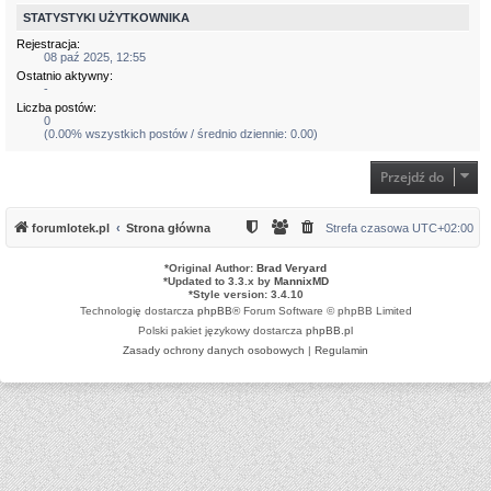
STATYSTYKI UŻYTKOWNIKA
Rejestracja:
08 paź 2025, 12:55
Ostatnio aktywny:
-
Liczba postów:
0
(0.00% wszystkich postów / średnio dziennie: 0.00)
Przejdź do
forumlotek.pl
Strona główna
Strefa czasowa
UTC+02:00
*
Original Author:
Brad Veryard
*
Updated to 3.3.x by
MannixMD
*
Style version: 3.4.10
Technologię dostarcza
phpBB
® Forum Software © phpBB Limited
Polski pakiet językowy dostarcza
phpBB.pl
Zasady ochrony danych osobowych
|
Regulamin