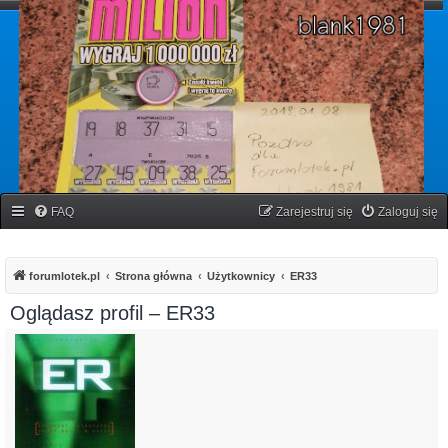
forumlotek.pl
Forum gier liczbowych
FAQ
Zarejestruj się
Zaloguj się
forumlotek.pl
Strona główna
Użytkownicy
ER33
Oglądasz profil – ER33