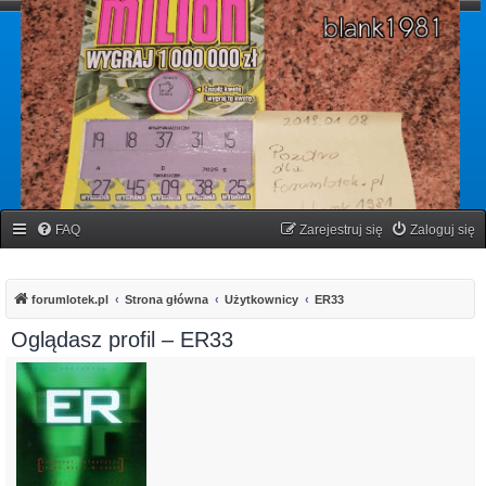
forumlotek.pl
Forum gier liczbowych
FAQ
Zarejestruj się
Zaloguj się
forumlotek.pl
Strona główna
Użytkownicy
ER33
Oglądasz profil – ER33