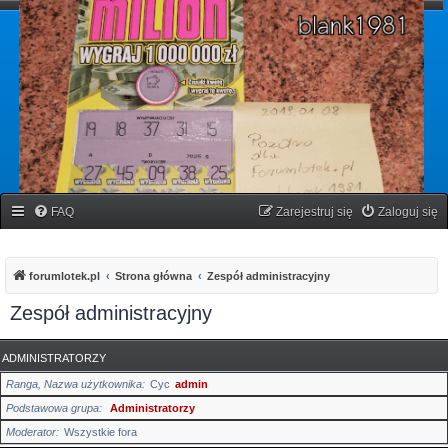
forumlotek.pl
Forum gier liczbowych
FAQ
Zarejestruj się
Zaloguj się
forumlotek.pl
Strona główna
Zespół administracyjny
Zespół administracyjny
ADMINISTRATORZY
Ranga, Nazwa użytkownika
Cyc
admin
Podstawowa grupa
Administratorzy
Moderator
Wszystkie fora