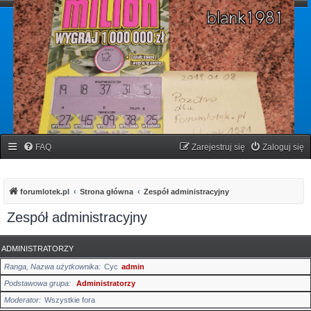
forumlotek.pl
Forum gier liczbowych
FAQ
Zarejestruj się
Zaloguj się
forumlotek.pl
Strona główna
Zespół administracyjny
Zespół administracyjny
ADMINISTRATORZY
Ranga, Nazwa użytkownika
Cyc
admin
Podstawowa grupa
Administratorzy
Moderator
Wszystkie fora