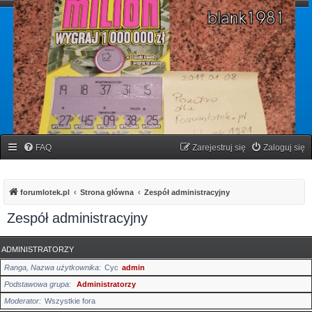
forumlotek.pl
Forum gier liczbowych
FAQ
Zarejestruj się
Zaloguj się
forumlotek.pl
Strona główna
Zespół administracyjny
Zespół administracyjny
ADMINISTRATORZY
Ranga, Nazwa użytkownika
Cyc
admin
Podstawowa grupa
Administratorzy
Moderator
Wszystkie fora