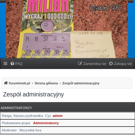
forumlotek.pl
Forum gier liczbowych
FAQ
Zarejestruj się
Zaloguj się
forumlotek.pl
Strona główna
Zespół administracyjny
Zespół administracyjny
ADMINISTRATORZY
Ranga, Nazwa użytkownika
Cyc
admin
Podstawowa grupa
Administratorzy
Moderator
Wszystkie fora