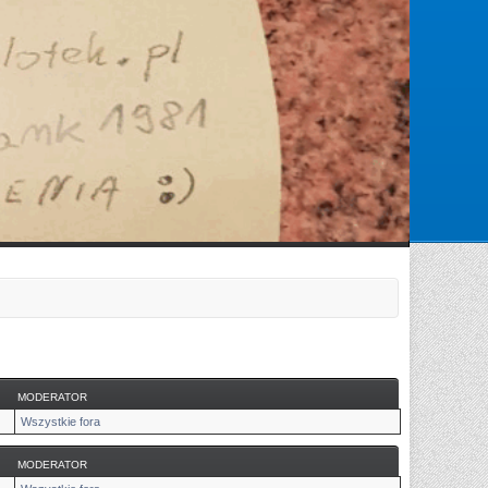
Zarejestruj się
Zaloguj się
MODERATOR
Wszystkie fora
MODERATOR