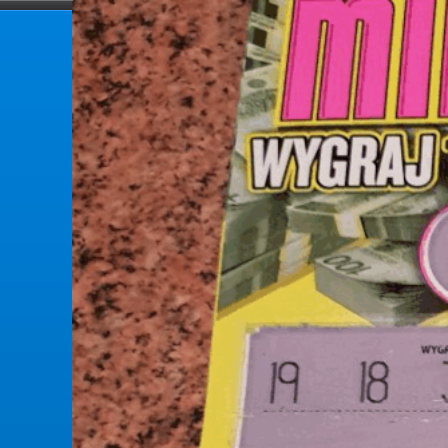
forumlotek.pl
Forum gier liczbowych