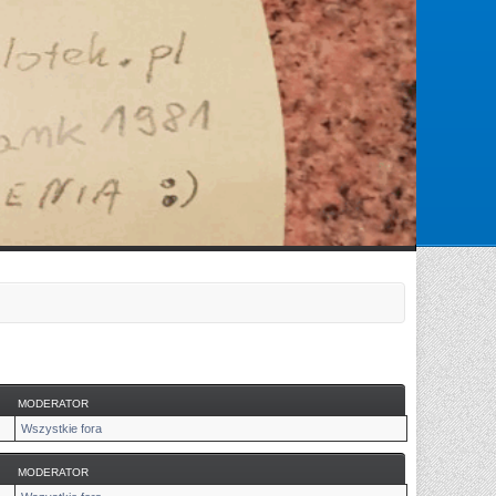
Zarejestruj się
Zaloguj się
MODERATOR
Wszystkie fora
MODERATOR