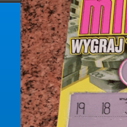
forumlotek.pl
Forum gier liczbowych