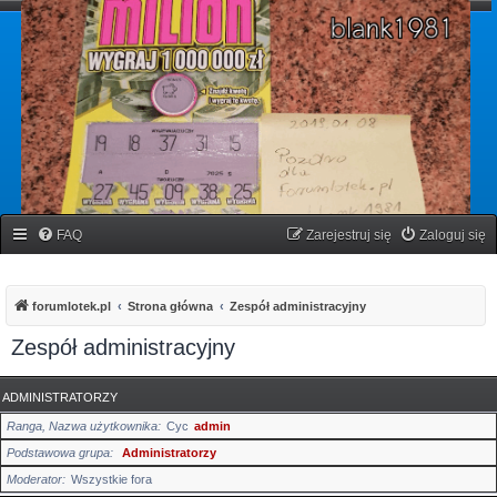
forumlotek.pl
Forum gier liczbowych
FAQ
Zarejestruj się
Zaloguj się
forumlotek.pl
Strona główna
Zespół administracyjny
Zespół administracyjny
ADMINISTRATORZY
Ranga, Nazwa użytkownika
Cyc
admin
Podstawowa grupa
Administratorzy
Moderator
Wszystkie fora