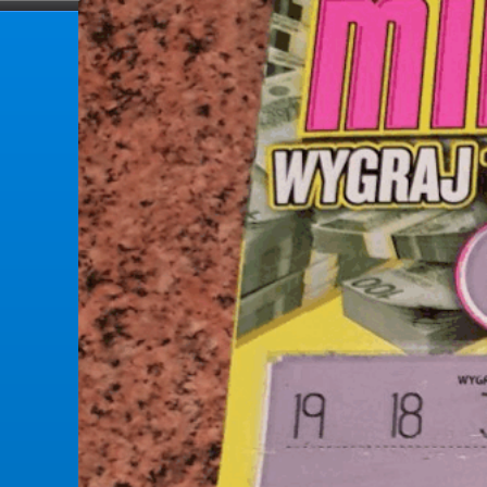
forumlotek.pl
Forum gier liczbowych