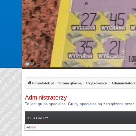
Więcej…
FAQ
forumlotek.pl
Strona główna
Użytkownicy
Administratorz
Administratorzy
To jest grupa specjalna. Grupy specjalne są zarządzane przez 
LIDER GRUPY
admin