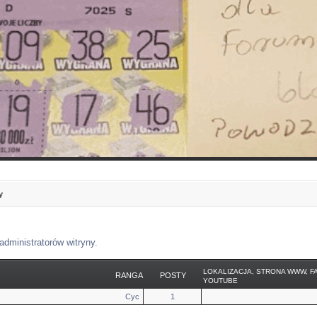
y
administratorów witryny.
LOKALIZACJA, STRONA WWW, F
RANGA
POSTY
YOUTUBE
Cyc
1