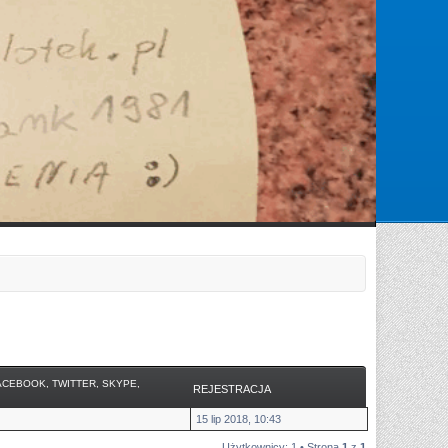
Zarejestruj się
Zaloguj się
ACEBOOK, TWITTER, SKYPE,
REJESTRACJA
15 lip 2018, 10:43
Użytkownicy: 1 • Strona
1
z
1