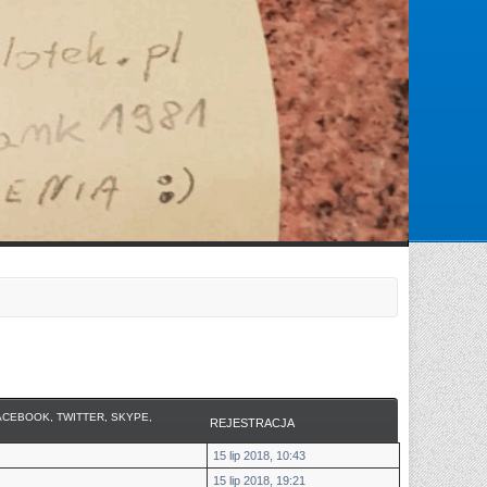
Zarejestruj się
Zaloguj się
ACEBOOK, TWITTER, SKYPE,
REJESTRACJA
15 lip 2018, 10:43
15 lip 2018, 19:21