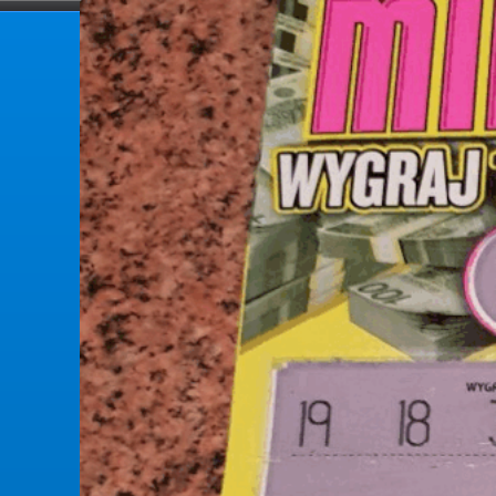
forumlotek.pl
Forum gier liczbowych