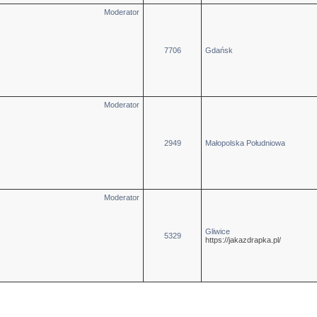
Moderator
7706
Gdańsk
Moderator
2949
Małopolska Południowa
Moderator
Gliwice
5329
https://jakazdrapka.pl/