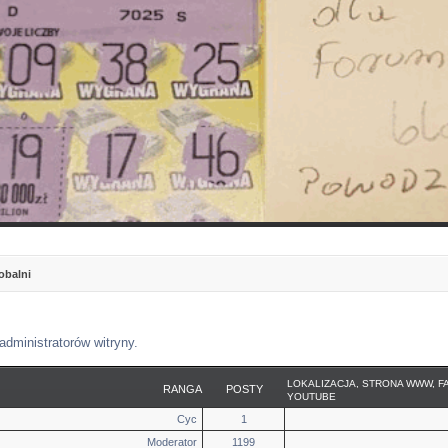
obalni
administratorów witryny.
LOKALIZACJA, STRONA WWW, F
RANGA
POSTY
YOUTUBE
Cyc
1
Moderator
1199