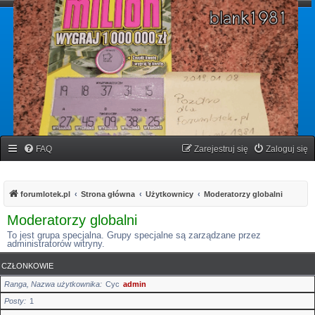
forumlotek.pl
Forum gier liczbowych
FAQ
Zarejestruj się
Zaloguj się
forumlotek.pl
Strona główna
Użytkownicy
Moderatorzy globalni
Moderatorzy globalni
To jest grupa specjalna. Grupy specjalne są zarządzane przez
administratorów witryny.
CZŁONKOWIE
Ranga, Nazwa użytkownika
Cyc
admin
Posty
1