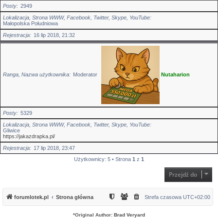
Posty
2949
Lokalizacja, Strona WWW, Facebook, Twitter, Skype, YouTube
Małopolska Południowa
Rejestracja
16 lip 2018, 21:32
Ranga, Nazwa użytkownika
Moderator
Nutaharion
Posty
5329
Lokalizacja, Strona WWW, Facebook, Twitter, Skype, YouTube
Gliwice
https://jakazdrapka.pl/
Rejestracja
17 lip 2018, 23:47
Użytkownicy: 5 • Strona
1
z
1
Przejdź do
forumlotek.pl
Strona główna
Strefa czasowa
UTC+02:00
*
Original Author:
Brad Veryard