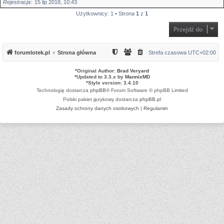
Rejestracja
15 lip 2018, 10:43
Użytkownicy: 1 • Strona
1
z
1
Przejdź do
forumlotek.pl
Strona główna
Strefa czasowa
UTC+02:00
*
Original Author:
Brad Veryard
*
Updated to 3.3.x by
MannixMD
*
Style version: 3.4.10
Technologię dostarcza
phpBB
® Forum Software © phpBB Limited
Polski pakiet językowy dostarcza
phpBB.pl
Zasady ochrony danych osobowych
|
Regulamin