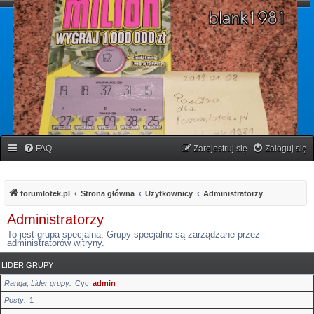
forumlotek.pl
Forum gier liczbowych
FAQ
Zarejestruj się
Zaloguj się
forumlotek.pl
Strona główna
Użytkownicy
Administratorzy
Administratorzy
To jest grupa specjalna. Grupy specjalne są zarządzane przez
administratorów witryny.
LIDER GRUPY
Ranga, Lider grupy
Cyc
admin
Posty
1