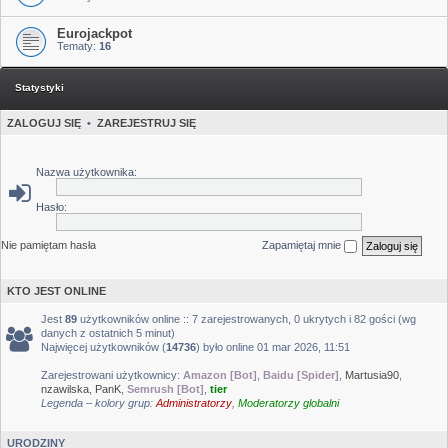
Eurojackpot
Tematy:
16
Statystyki
ZALOGUJ SIĘ
•
ZAREJESTRUJ SIĘ
Nazwa użytkownika:
Hasło:
Nie pamiętam hasła
Zapamiętaj mnie
KTO JEST ONLINE
Jest
89
użytkowników online :: 7 zarejestrowanych, 0 ukrytych i 82 gości (wg
danych z ostatnich 5 minut)
Najwięcej użytkowników (
14736
) było online 01 mar 2026, 11:51
Zarejestrowani użytkownicy:
Amazon [Bot]
,
Baidu [Spider]
,
Martusia90
,
nzawilska
,
PanK
,
Semrush [Bot]
,
tier
Legenda – kolory grup:
Administratorzy
,
Moderatorzy globalni
URODZINY