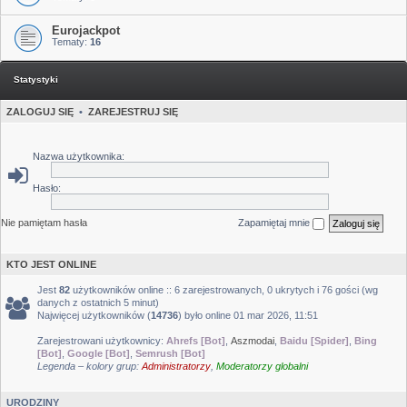
Eurojackpot
Tematy:
16
Statystyki
ZALOGUJ SIĘ
•
ZAREJESTRUJ SIĘ
Nazwa użytkownika:
Hasło:
Nie pamiętam hasła
Zapamiętaj mnie
KTO JEST ONLINE
Jest
82
użytkowników online :: 6 zarejestrowanych, 0 ukrytych i 76 gości (wg
danych z ostatnich 5 minut)
Najwięcej użytkowników (
14736
) było online 01 mar 2026, 11:51
Zarejestrowani użytkownicy:
Ahrefs [Bot]
,
Aszmodai
,
Baidu [Spider]
,
Bing
[Bot]
,
Google [Bot]
,
Semrush [Bot]
Legenda – kolory grup:
Administratorzy
,
Moderatorzy globalni
URODZINY