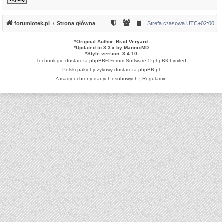
forumlotek.pl
Strona główna
Strefa czasowa
UTC+02:00
*
Original Author:
Brad Veryard
*
Updated to 3.3.x by
MannixMD
*
Style version: 3.4.10
Technologię dostarcza
phpBB
® Forum Software © phpBB Limited
Polski pakiet językowy dostarcza
phpBB.pl
Zasady ochrony danych osobowych
|
Regulamin