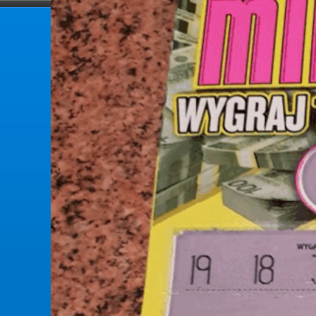
forumlotek.pl
Forum gier liczbowych